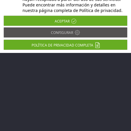
¡No dudes en pedir
Puede encontrar más información y detalles en
nuestra página completa de Política de privacidad.
información!
ACEPTAR
CONFIGURAR
CONTÁCTENOS
POLÍTICA DE PRIVACIDAD COMPLETA
© 2026
Olsped
V. Alberto da Giussano 19 20025,
Legnano (MI) – Italy Tel.
+39 0331.1850838
Email